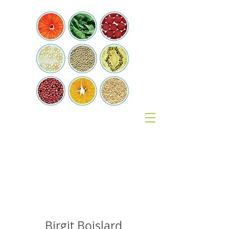
Coach
Nutrition
Birgit Boislard